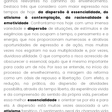
ganhos relevantes no caminho do envelhecimento.
Destaco três que considero com maior expressão nos
tempos de hoje:
da dispersão à essencialidade, do
ativismo à contemplação, da racionalidade à
emotividade
. Confrontamo-nos hoje com uma imensa
variedade e
dispersão
de situações, de estímulos e de
exigências que nos ocupam o tempo, o pensamento e a
energia, que nos proporcionam numerosas e atrativas
oportunidades de expressão e de ação, mas muitas
vezes nos esgotam na sua multiplicidade e, por vezes,
duvidosa utilidade. O que comporta o risco acrescido de
obscurecer o essencial, aquilo que é mesmo importante
para cada um de nós. Por isso se entende, no início do
processo de envelhecimento, a miragem da reforma
como um oásis de repouso e libertação. Com efeito, a
redução, na prática, da dispersão de atividades
possibilita, através do tempo liberto, da experiência vivida
e da compreensão do sentido da própria vida, perceber
essa melhor
essencialidade
e orientar-se por ela e para
ela. A dispersão está muitas vezes associada a um
ativismo
frenético. O sentimento geral da chamada vida