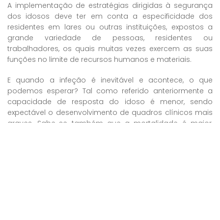
A implementação de estratégias dirigidas à segurança
dos idosos deve ter em conta a especificidade dos
residentes em lares ou outras instituições, expostos a
grande variedade de pessoas, residentes ou
trabalhadores, os quais muitas vezes exercem as suas
funções no limite de recursos humanos e materiais.
E quando a infeção é inevitável e acontece, o que
podemos esperar? Tal como referido anteriormente a
capacidade de resposta do idoso é menor, sendo
expectável o desenvolvimento de quadros clínicos mais
graves. Sabe-se também que a mortalidade é maior,
sejam os idosos admitidos ou não em unidades de
cuidados intensivos.
Quer pela ausência de resposta clínica quer pela não
existência de indicação para cuidados médicos
invasivos, a Association for Geriatric Palliative Medicine
(AGPM) tem promovido a integração de cuidados
paliativos no cuidado ao idoso e muito idoso quer em
ambiente hospitalar quer em casa, lar ou unidade de