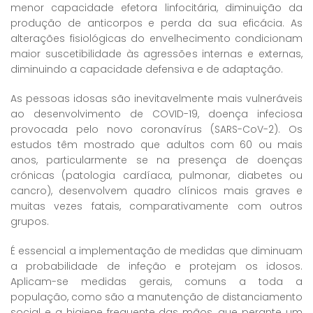
menor capacidade efetora linfocitária, diminuição da
produção de anticorpos e perda da sua eficácia. As
alterações fisiológicas do envelhecimento condicionam
maior suscetibilidade às agressões internas e externas,
diminuindo a capacidade defensiva e de adaptação.
As pessoas idosas são inevitavelmente mais vulneráveis
ao desenvolvimento de COVID-19, doença infeciosa
provocada pelo novo coronavírus (SARS-CoV-2). Os
estudos têm mostrado que adultos com 60 ou mais
anos, particularmente se na presença de doenças
crónicas (patologia cardíaca, pulmonar, diabetes ou
cancro), desenvolvem quadro clínicos mais graves e
muitas vezes fatais, comparativamente com outros
grupos.
É essencial a implementação de medidas que diminuam
a probabilidade de infeção e protejam os idosos.
Aplicam-se medidas gerais, comuns a toda a
população, como são a manutenção de distanciamento
social e a higiene frequente das mãos, que perante um