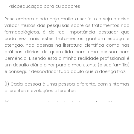
– Psicoeducação para cuidadores
Pese embora ainda haja muito a ser feito e seja preciso
validar muitas das pesquisas sobre os tratamentos não
farmacológicos, é de real importância destacar que
cada vez mais estes tratamentos ganham espaço e
atenção, não apenas na literatura científica como nas
práticas diárias de quem lida com uma pessoa com
Demência. E sendo esta a minha realidade profissional, é
um desafio diário olhar para o meu utente (e sua família)
e conseguir descodificar tudo aquilo que a doença traz.
(i) Cada pessoa é uma pessoa diferente, com sintomas
diferentes e evoluções diferentes.
(ii) Somos a ‘luz ao fundo do túnel’ quando os fármacos
não revelam grandes alterações.
(iii) Cada sintoma tem de ser devidamente interpretado
e cada problema tem solução (caso contrário não seria